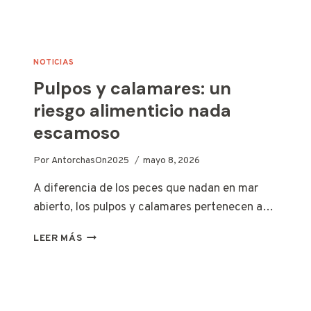
LA
CONEXIÓN
EMOCIONAL
CON
NOTICIAS
TUS
Pulpos y calamares: un
HIJOS
riesgo alimenticio nada
escamoso
Por
AntorchasOn2025
mayo 8, 2026
A diferencia de los peces que nadan en mar
abierto, los pulpos y calamares pertenecen a…
PULPOS
LEER MÁS
Y
CALAMARES:
UN
RIESGO
ALIMENTICIO