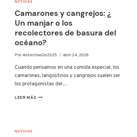
NOTICIAS
NADA
Camarones y cangrejos: ¿
ESCAMOSO
Un manjar o los
recolectores de basura del
océano?
Por
AntorchasOn2025
abril 24, 2026
Cuando pensamos en una comida especial, los
camarones, langostinos y cangrejos suelen ser
los protagonistas del…
CAMARONES
LEER MÁS
Y
CANGREJOS:
¿
UN
MANJAR
NOTICIAS
O