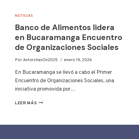
DE
SANTANDER
NOTICIAS
PARA
Banco de Alimentos lidera
NUESTRA
DIRECTORA
en Bucaramanga Encuentro
de Organizaciones Sociales
Por
AntorchasOn2025
enero 19, 2026
En Bucaramanga se llevó a cabo el Primer
Encuentro de Organizaciones Sociales, una
iniciativa promovida por…
BANCO
LEER MÁS
DE
ALIMENTOS
LIDERA
EN
BUCARAMANGA