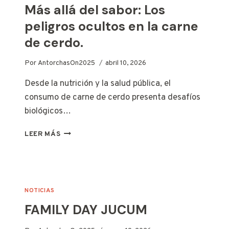
Más allá del sabor: Los
LOS
RECOLECTORES
peligros ocultos en la carne
DE
de cerdo.
BASURA
DEL
OCÉANO?
Por
AntorchasOn2025
abril 10, 2026
Desde la nutrición y la salud pública, el
consumo de carne de cerdo presenta desafíos
biológicos…
MÁS
LEER MÁS
ALLÁ
DEL
SABOR:
LOS
PELIGROS
NOTICIAS
OCULTOS
FAMILY DAY JUCUM
EN
LA
CARNE