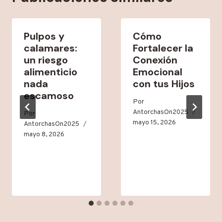
Pulpos y
Cómo
calamares:
Fortalecer la
un riesgo
Conexión
alimenticio
Emocional
nada
con tus Hijos
escamoso
Por
AntorchasOn2025
Por
mayo 15, 2026
AntorchasOn2025
mayo 8, 2026