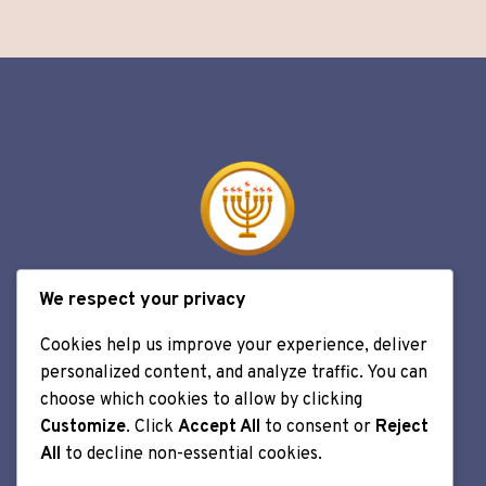
“Que el mismo Dios de paz os santifique por
We respect your privacy
completo; y todo vuestro ser espíritu, alma y
Cookies help us improve your experience, deliver
cuerpo sean guardados irreprehensibles para la
personalized content, and analyze traffic. You can
venida de nuestro Señor Yeshua Hamashiaj»
choose which cookies to allow by clicking
Customize
. Click
Accept All
to consent or
Reject
1 Tesalonisenses 5:23
All
to decline non-essential cookies.