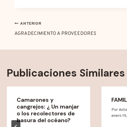
Navegación
ANTERIOR
AGRADECIMIENTO A PROVEEDORES
de
entradas
Publicaciones Similares
Camarones y
FAMI
cangrejos: ¿ Un manjar
Por
Ant
o los recolectores de
enero 19
basura del océano?